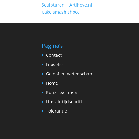
Sculpturen | Artihove.nl
Cake smash shoot
Pagina’s
Contact
Filosofie
Geloof en wetenschap
Home
Kunst partners
Literair tijdschrift
Tolerantie