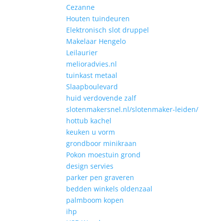
Cezanne
Houten tuindeuren
Elektronisch slot druppel
Makelaar Hengelo
Leilaurier
melioradvies.nl
tuinkast metaal
Slaapboulevard
huid verdovende zalf
slotenmakersnel.nl/slotenmaker-leiden/
hottub kachel
keuken u vorm
grondboor minikraan
Pokon moestuin grond
design servies
parker pen graveren
bedden winkels oldenzaal
palmboom kopen
ihp