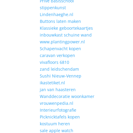
Prive basisschool
stippenkunst
Lindenhaeghe.nl
Buttons laten maken
Klassieke geboortekaartjes
inbouwkast schuine wand
www.plantingpower.nl
Schapenvacht kopen
caravan verkopen
vivafloors 6810
zand leidschendam
Sushi Nieuw-Vennep
ikastetiket.nl
jan van haasteren
Wanddecoratie woonkamer
vrouwenpedia.nl
Interieurfotografie
Picknicktafels kopen
kostuum heren
sale apple watch