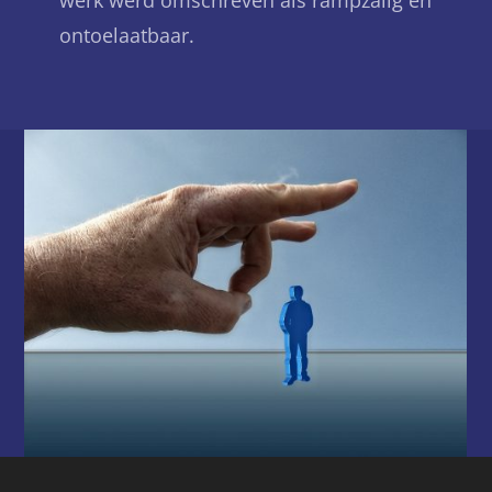
werk werd omschreven als rampzalig en
ontoelaatbaar.